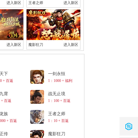
进入新区
王者之师
进入新区
进入新区
魔影狂刀
进入新区
天下
一剑永恒
0 + 百返
1：1000 + 福利
九霄
战无止境
 + 百返
1：100 + 百返
龙族
王者之师
000 + 百返
1：10 + 百返
正传
魔影狂刀