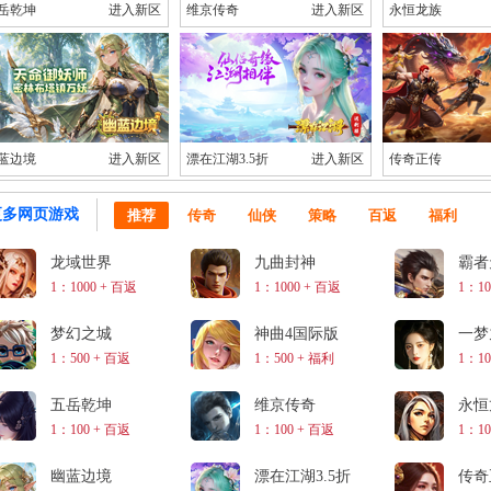
岳乾坤
进入新区
维京传奇
进入新区
永恒龙族
蓝边境
进入新区
漂在江湖3.5折
进入新区
传奇正传
更多网页游戏
推荐
传奇
仙侠
策略
百返
福利
龙域世界
九曲封神
霸者
1：1000 + 百返
1：1000 + 百返
1：10
梦幻之城
神曲4国际版
一梦
1：500 + 百返
1：500 + 福利
1：10
五岳乾坤
维京传奇
永恒
1：100 + 百返
1：100 + 百返
1：10
幽蓝边境
漂在江湖3.5折
传奇