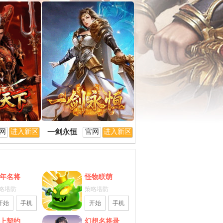
网
进入新区
一剑永恒
官网
进入新区
年名将
怪物联萌
略塔防
策略塔防
开始
手机
开始
手机
上契约
幻想名将录