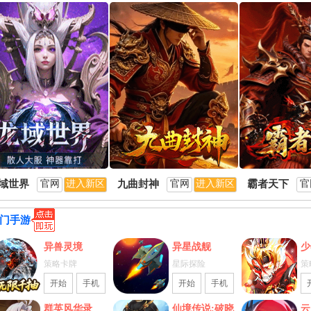
域世界
官网
进入新区
九曲封神
官网
进入新区
霸者天下
官
门手游
异兽灵境
异星战舰
少
策略卡牌
星际探险
策
开始
手机
开始
手机
群英风华录
仙境传说:破晓
云