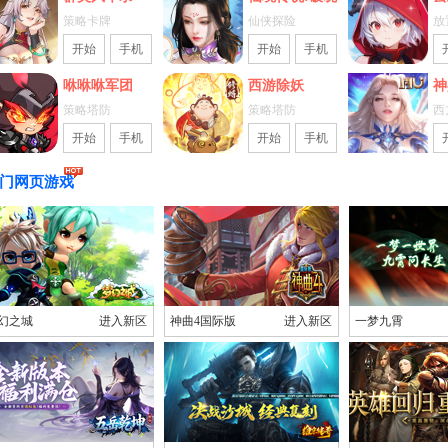
策略卡牌
仙侠探险
放
开始
手机
开始
手机
咻咻咻军团
西游除妖
神
策略塔防
策略塔防
西
开始
手机
开始
手机
门网页游戏
幻之城
进入新区
神曲4国际版
进入新区
一梦九霄