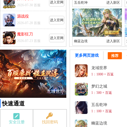
进入官网
五岳乾坤
进入新区
2026-07-30 首服
源战役
进入官网
2026-07-28 首服
魔影狂刀
进入官网
2026-07-23 首服
幽蓝边境
进入新区
更多网页游戏
推荐
龙域世界
1：1000 + 百返
梦幻之城
1：500 + 百返
快速通道
五岳乾坤
1：100 + 百返
安全注册
找回密码
幽蓝边境