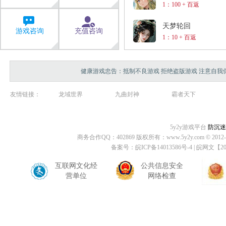
1：100 + 百返
天梦轮回
游戏咨询
充值咨询
1：10 + 百返
健康游戏忠告：抵制不良游戏 拒绝盗版游戏 注意自我保
友情链接：
龙域世界
九曲封神
霸者天下
5y2y游戏平台
防沉迷
商务合作QQ：402869 版权所有：www.5y2y.com © 201
备案号：
皖ICP备14013586号-4
| 皖网文【201
互联网文化经
公共信息安全
营单位
网络检查