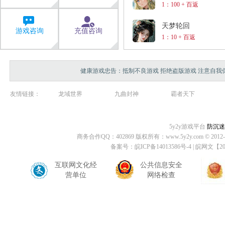
1：100 + 百返
天梦轮回
游戏咨询
充值咨询
1：10 + 百返
健康游戏忠告：抵制不良游戏 拒绝盗版游戏 注意自我保
友情链接：
龙域世界
九曲封神
霸者天下
5y2y游戏平台
防沉迷
商务合作QQ：402869 版权所有：www.5y2y.com © 201
备案号：
皖ICP备14013586号-4
| 皖网文【201
互联网文化经
公共信息安全
营单位
网络检查