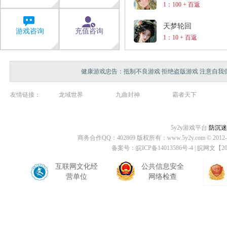
1：100 + 百返
天梦轮回
游戏咨询
充值咨询
1：10 + 百返
健康游戏忠告：抵制不良游戏 拒绝盗版游戏 注意自我保
友情链接：
龙域世界
九曲封神
霸者天下
5y2y游戏平台
防沉迷
商务合作QQ：402869 版权所有：www.5y2y.com © 201
备案号：
皖ICP备14013586号-4
| 皖网文【201
互联网文化经
公共信息安全
营单位
网络检查