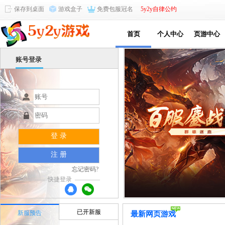
保存到桌面
游戏盒子
免费包服冠名
5y2y自律公约
首页
个人中心
页游中心
账号登录
登 录
注 册
忘记密码?
快捷登录
已开新服
新服预告
最新网页游戏