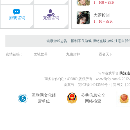
1：100 + 百返
天梦轮回
游戏咨询
充值咨询
1：10 + 百返
健康游戏忠告：抵制不良游戏 拒绝盗版游戏 注意自我保
友情链接：
龙域世界
九曲封神
霸者天下
5y2y游戏平台
防沉迷
商务合作QQ：402869 版权所有：www.5y2y.com © 201
备案号：
皖ICP备14013586号-4
| 皖网文【201
互联网文化经
公共信息安全
营单位
网络检查