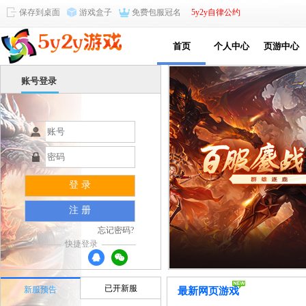
保存到桌面
游戏盒子
免费包服冠名
5y2y自律公约
首页
个人中心
页游中心
账号登录
登 录
注 册
忘记密码?
快捷登录
已开新服
新服预告
最新网页游戏