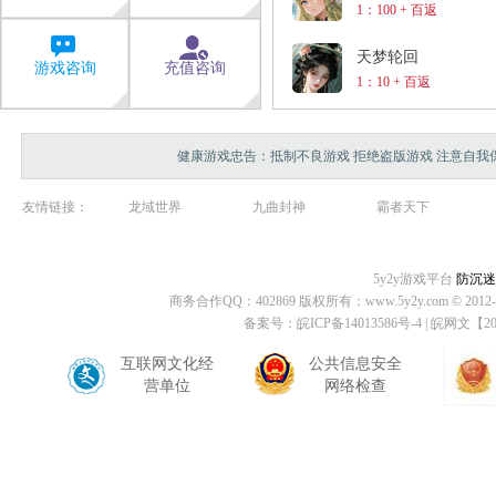
1：100 + 百返
天梦轮回
游戏咨询
充值咨询
1：10 + 百返
健康游戏忠告：抵制不良游戏 拒绝盗版游戏 注意自我保
友情链接：
龙域世界
九曲封神
霸者天下
5y2y游戏平台
防沉迷
商务合作QQ：402869 版权所有：www.5y2y.com © 201
备案号：
皖ICP备14013586号-4
| 皖网文【201
互联网文化经
公共信息安全
营单位
网络检查