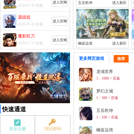
进入官网
五岳乾坤
进入新区
2026-07-30 首服
源战役
进入官网
2026-07-28 首服
魔影狂刀
进入官网
2026-07-23 首服
幽蓝边境
进入新区
更多网页游戏
推荐
龙域世界
1：1000 + 百返
梦幻之城
1：500 + 百返
快速通道
五岳乾坤
1：100 + 百返
安全注册
找回密码
幽蓝边境