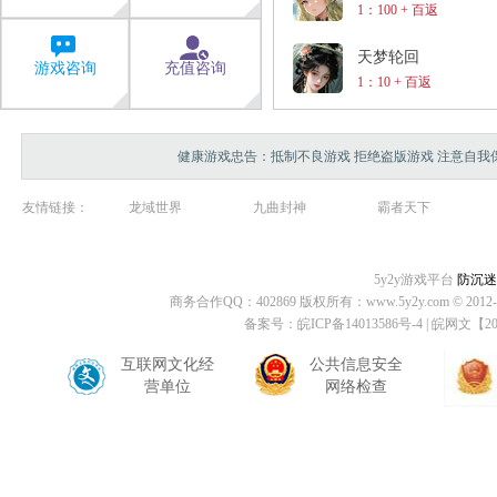
1：100 + 百返
天梦轮回
游戏咨询
充值咨询
1：10 + 百返
健康游戏忠告：抵制不良游戏 拒绝盗版游戏 注意自我保
友情链接：
龙域世界
九曲封神
霸者天下
5y2y游戏平台
防沉迷
商务合作QQ：402869 版权所有：www.5y2y.com © 201
备案号：
皖ICP备14013586号-4
| 皖网文【201
互联网文化经
公共信息安全
营单位
网络检查