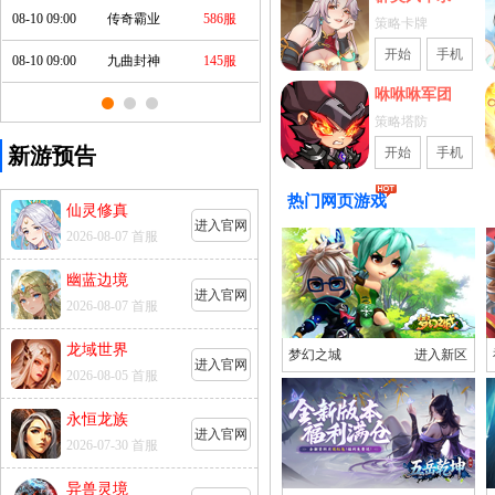
08-10 09:00
传奇霸业
586服
策略卡牌
开始
手机
08-10 09:00
九曲封神
145服
咻咻咻军团
策略塔防
新游预告
开始
手机
热门网页游戏
仙灵修真
进入官网
2026-08-07 首服
幽蓝边境
进入官网
2026-08-07 首服
龙域世界
梦幻之城
进入新区
进入官网
2026-08-05 首服
永恒龙族
进入官网
2026-07-30 首服
异兽灵境