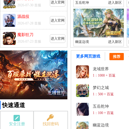
进入官网
五岳乾坤
进入新区
2026-07-30 首服
源战役
进入官网
2026-07-28 首服
魔影狂刀
进入官网
2026-07-23 首服
幽蓝边境
进入新区
更多网页游戏
推荐
龙域世界
1：1000 + 百返
梦幻之城
1：500 + 百返
快速通道
五岳乾坤
1：100 + 百返
安全注册
找回密码
幽蓝边境