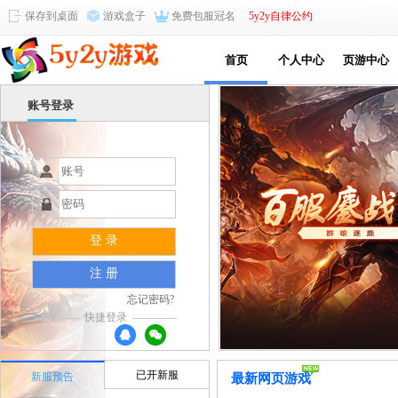
保存到桌面
游戏盒子
免费包服冠名
5y2y自律公约
首页
个人中心
页游中心
账号登录
登 录
注 册
忘记密码?
快捷登录
已开新服
新服预告
最新网页游戏