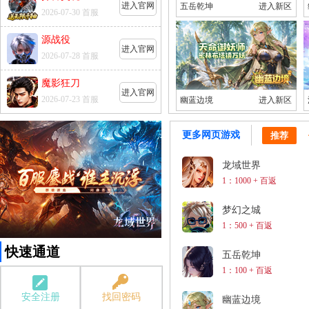
进入官网
五岳乾坤
进入新区
2026-07-30 首服
源战役
进入官网
2026-07-28 首服
魔影狂刀
进入官网
2026-07-23 首服
幽蓝边境
进入新区
更多网页游戏
推荐
龙域世界
1：1000 + 百返
梦幻之城
1：500 + 百返
快速通道
五岳乾坤
1：100 + 百返
安全注册
找回密码
幽蓝边境