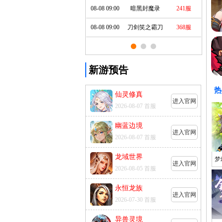
08-08 09:00
暗黑封魔录
241服
08-08 09:00
刀剑笑之霸刀
368服
新游预告
热
仙灵修真
进入官网
2026-08-07 首服
幽蓝边境
进入官网
2026-08-07 首服
龙域世界
梦
进入官网
2026-08-05 首服
永恒龙族
进入官网
2026-07-30 首服
异兽灵境