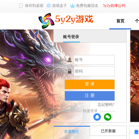
保存到桌面
游戏盒子
免费包服冠名
5y2y自律公约
首页
个
账号登录
登 录
注 册
忘记密码?
快捷登录
已开新服
新服预告
最