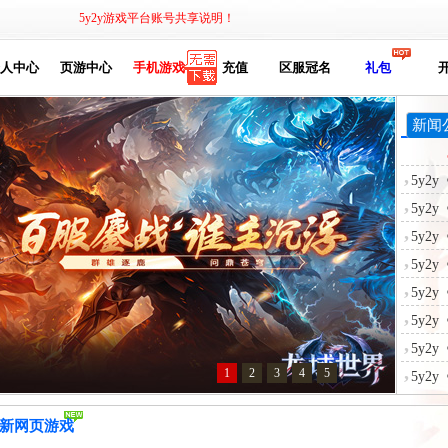
5y2y游戏平台账号共享说明！
人中心
页游中心
手机游戏
充值
区服冠名
礼包
新闻
,
5y2
,
5y2
,
5y2
,
5y2
,
5y2
,
5y2
,
5y2
,
1
2
3
4
5
5y2
新网页游戏