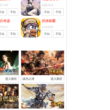
置卡牌
策略塔防
开始
手机
开始
手机
兵奇迹
武侠称霸
方玄幻
仙侠探险
开始
手机
开始
手机
进入新区
战无止境
进入新区