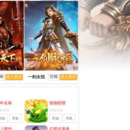
网
进入新区
一剑永恒
官网
进入新区
年名将
怪物联萌
略塔防
策略塔防
开始
手机
开始
手机
上契约
幻想名将录