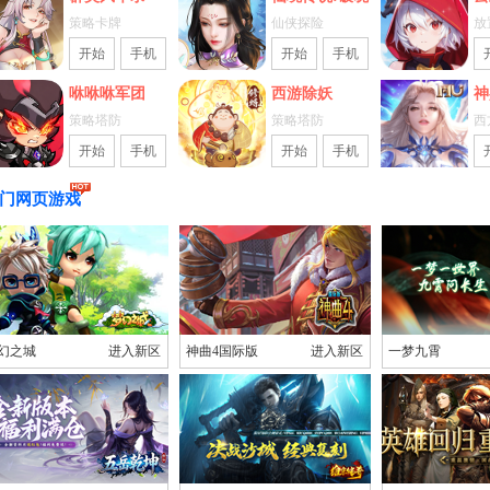
策略卡牌
仙侠探险
放
开始
手机
开始
手机
咻咻咻军团
西游除妖
神
策略塔防
策略塔防
西
开始
手机
开始
手机
门网页游戏
幻之城
进入新区
神曲4国际版
进入新区
一梦九霄