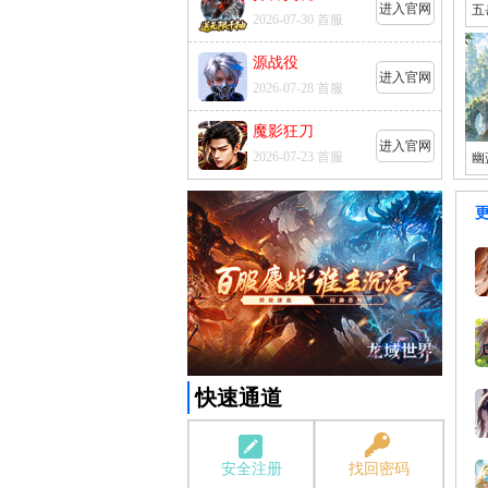
进入官网
五
2026-07-30 首服
源战役
进入官网
2026-07-28 首服
魔影狂刀
进入官网
2026-07-23 首服
幽
快速通道
安全注册
找回密码