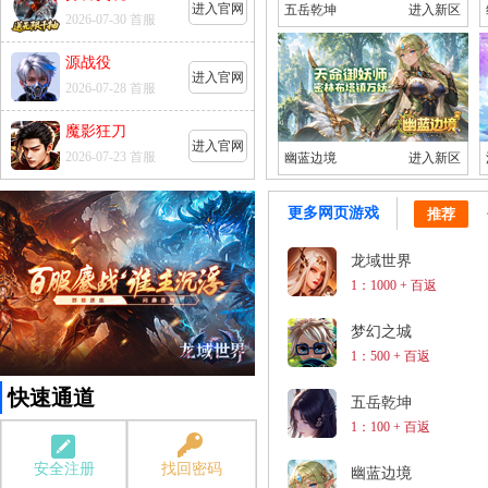
进入官网
五岳乾坤
进入新区
2026-07-30 首服
源战役
进入官网
2026-07-28 首服
魔影狂刀
进入官网
2026-07-23 首服
幽蓝边境
进入新区
更多网页游戏
推荐
龙域世界
1：1000 + 百返
梦幻之城
1：500 + 百返
快速通道
五岳乾坤
1：100 + 百返
安全注册
找回密码
幽蓝边境