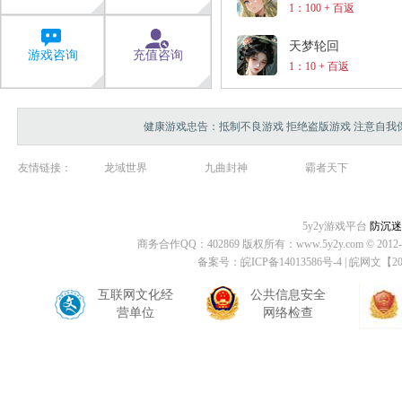
1：100 + 百返
天梦轮回
游戏咨询
充值咨询
1：10 + 百返
健康游戏忠告：抵制不良游戏 拒绝盗版游戏 注意自我保
友情链接：
龙域世界
九曲封神
霸者天下
5y2y游戏平台
防沉迷
商务合作QQ：402869 版权所有：www.5y2y.com © 201
备案号：
皖ICP备14013586号-4
| 皖网文【201
互联网文化经
公共信息安全
营单位
网络检查