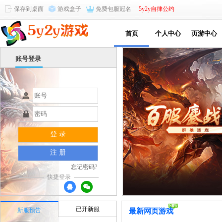
保存到桌面
游戏盒子
免费包服冠名
5y2y自律公约
首页
个人中心
页游中心
账号登录
登 录
注 册
忘记密码?
快捷登录
已开新服
新服预告
最新网页游戏