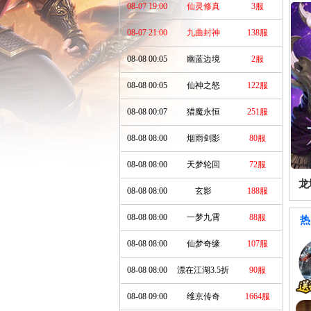
08-07 19:00
仙灵修真
3服
08-07 21:00
九曲封神
138服
08-08 00:05
幽蓝边境
2服
08-08 00:05
仙神之怒
122服
08-08 00:07
猎魔永恒
251服
08-08 08:00
烟雨剑影
80服
08-08 08:00
天梦轮回
72服
龙
08-08 08:00
玄影
188服
08-08 08:00
一梦九霄
88服
热
08-08 08:00
仙梦奇缘
107服
08-08 08:00
漂在江湖3.5折
90服
08-08 09:00
维京传奇
1664服