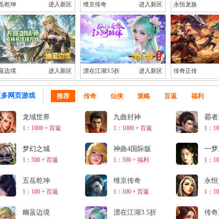
岳乾坤
进入新区
维京传奇
进入新区
永恒龙族
蓝边境
进入新区
漂在江湖3.5折
进入新区
传奇正传
更多网页游戏
推荐
传奇
仙侠
策略
百返
福利
龙域世界
九曲封神
霸者
1：1000 + 百返
1：1000 + 百返
1：10
梦幻之城
神曲4国际版
一梦
1：500 + 百返
1：500 + 福利
1：10
五岳乾坤
维京传奇
永恒
1：100 + 百返
1：100 + 百返
1：10
幽蓝边境
漂在江湖3.5折
传奇