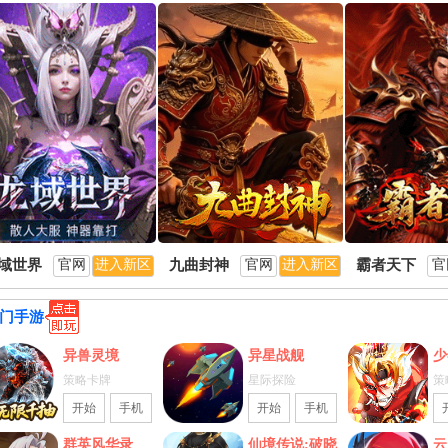
域世界
官网
进入新区
九曲封神
官网
进入新区
霸者天下
官
门手游
异兽灵境
异星战舰
少
策略卡牌
星际探险
策
开始
手机
开始
手机
群英风华录
仙境传说:破晓
云