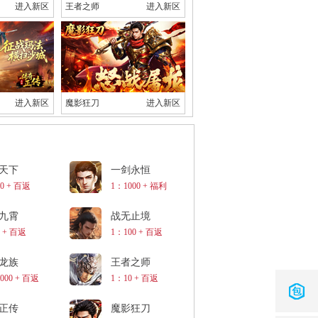
进入新区
王者之师
进入新区
进入新区
魔影狂刀
进入新区
天下
一剑永恒
0 + 百返
1：1000 + 福利
九霄
战无止境
 + 百返
1：100 + 百返
龙族
王者之师
000 + 百返
1：10 + 百返
正传
魔影狂刀