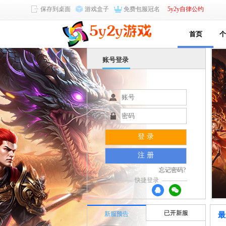
保存到桌面
游戏盒子
免费包服冠名
5y2y自律公约
首页
个
账号登录
登 录
注 册
忘记密码?
快捷登录
已开新服
新服预告
最