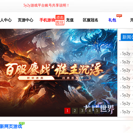
5y2y游戏平台账号共享说明！
人中心
页游中心
手机游戏
充值
区服冠名
礼包
新闻
,
5y2
,
5y2
,
5y2
,
5y2
,
5y2
,
5y2
,
5y2
,
1
2
3
4
5
5y
新网页游戏