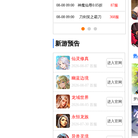
08-08 09:00
神魔仙尊0.05折
87服
08-08 09:00
刀剑笑之霸刀
368服
新游预告
热
仙灵修真
进入官网
2026-08-07 首服
幽蓝边境
进入官网
2026-08-07 首服
龙域世界
梦
进入官网
2026-08-05 首服
永恒龙族
进入官网
2026-07-30 首服
异兽灵境