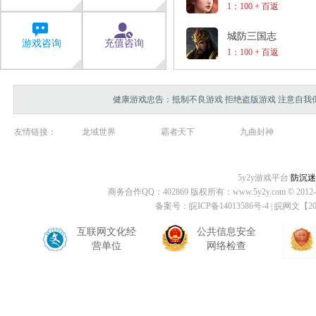
1：100 + 百返
城防三国志
游戏咨询
充值咨询
1：100 + 百返
健康游戏忠告：抵制不良游戏 拒绝盗版游戏 注意自我保
友情链接：
龙域世界
霸者天下
九曲封神
5y2y游戏平台
防沉迷
商务合作QQ：402869 版权所有：www.5y2y.com © 201
备案号：
皖ICP备14013586号-4
| 皖网文【201
互联网文化经
公共信息安全
营单位
网络检查