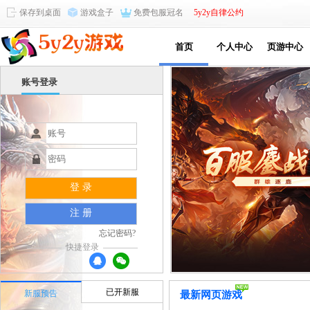
保存到桌面
游戏盒子
免费包服冠名
5y2y自律公约
首页
个人中心
页游中心
账号登录
登 录
注 册
忘记密码?
快捷登录
已开新服
新服预告
最新网页游戏