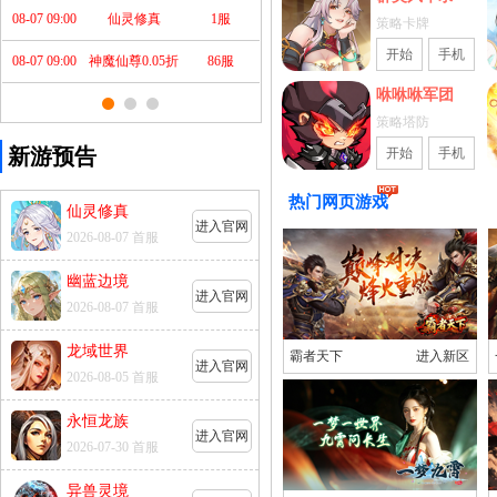
08-07 09:00
仙灵修真
1服
策略卡牌
开始
手机
08-07 09:00
神魔仙尊0.05折
86服
咻咻咻军团
策略塔防
新游预告
开始
手机
热门网页游戏
仙灵修真
进入官网
2026-08-07 首服
幽蓝边境
进入官网
2026-08-07 首服
龙域世界
霸者天下
进入新区
进入官网
2026-08-05 首服
永恒龙族
进入官网
2026-07-30 首服
异兽灵境