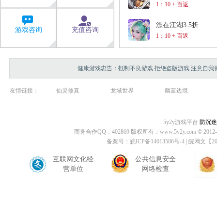
1：10 + 百返
漂在江湖3.5折
游戏咨询
充值咨询
1：10 + 百返
健康游戏忠告：抵制不良游戏 拒绝盗版游戏 注意自我保
友情链接：
仙灵修真
龙域世界
幽蓝边境
5y2y游戏平台
防沉迷
商务合作QQ：402869 版权所有：www.5y2y.com © 201
备案号：
皖ICP备14013586号-4
| 皖网文【201
互联网文化经
公共信息安全
营单位
网络检查