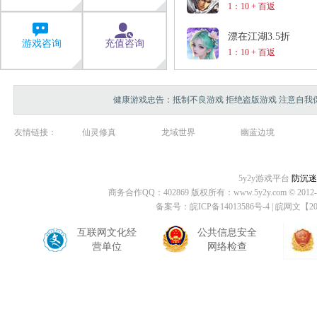
1：10 + 百返
漂在江湖3.5折
游戏咨询
充值咨询
1：10 + 百返
健康游戏忠告：抵制不良游戏 拒绝盗版游戏 注意自我保
友情链接：
仙灵修真
龙域世界
幽蓝边境
5y2y游戏平台
防沉迷
商务合作QQ：402869 版权所有：www.5y2y.com © 201
备案号：
皖ICP备14013586号-4
| 皖网文【201
互联网文化经
公共信息安全
营单位
网络检查