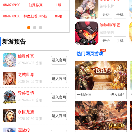
08-07 09:00
仙灵修真
1服
策略卡牌
开始
手机
08-07 09:00
神魔仙尊0.05折
86服
咻咻咻军团
策略塔防
新游预告
开始
手机
热门网页游戏
仙灵修真
进入官网
2026-08-07 首服
龙域世界
进入官网
2026-08-05 首服
异兽灵境
一剑永恒
进入新区
进入官网
2026-07-30 首服
永恒龙族
进入官网
2026-07-30 首服
源战役