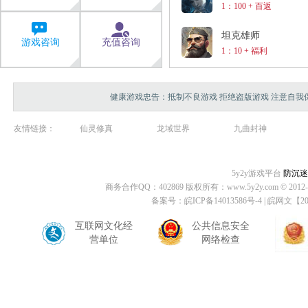
1：100 + 百返
坦克雄师
游戏咨询
充值咨询
1：10 + 福利
健康游戏忠告：抵制不良游戏 拒绝盗版游戏 注意自我保
友情链接：
仙灵修真
龙域世界
九曲封神
5y2y游戏平台
防沉迷
商务合作QQ：402869 版权所有：www.5y2y.com © 201
备案号：
皖ICP备14013586号-4
| 皖网文【201
互联网文化经
公共信息安全
营单位
网络检查