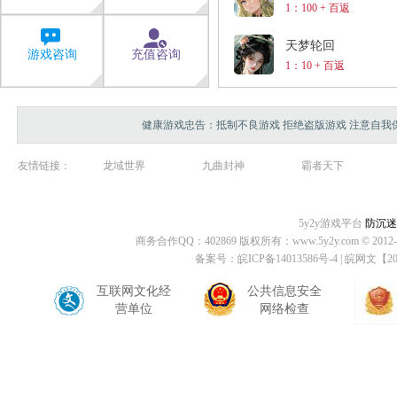
1：100 + 百返
天梦轮回
游戏咨询
充值咨询
1：10 + 百返
健康游戏忠告：抵制不良游戏 拒绝盗版游戏 注意自我保
友情链接：
龙域世界
九曲封神
霸者天下
5y2y游戏平台
防沉迷
商务合作QQ：402869 版权所有：www.5y2y.com © 201
备案号：
皖ICP备14013586号-4
| 皖网文【201
互联网文化经
公共信息安全
营单位
网络检查