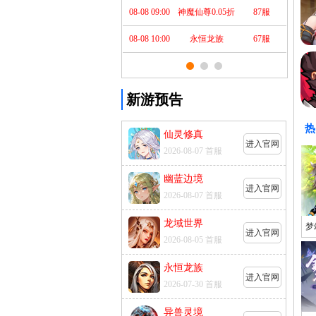
08-08 09:00
神魔仙尊0.05折
87服
08-08 10:00
永恒龙族
67服
新游预告
热
仙灵修真
进入官网
2026-08-07 首服
幽蓝边境
进入官网
2026-08-07 首服
龙域世界
梦
进入官网
2026-08-05 首服
永恒龙族
进入官网
2026-07-30 首服
异兽灵境