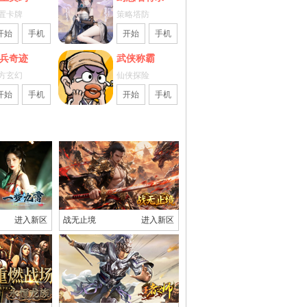
置卡牌
策略塔防
开始
手机
开始
手机
兵奇迹
武侠称霸
方玄幻
仙侠探险
开始
手机
开始
手机
进入新区
战无止境
进入新区