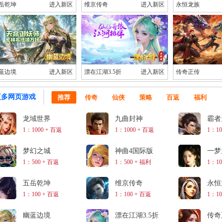
岳乾坤
进入新区
维京传奇
进入新区
永恒龙族
蓝边境
进入新区
漂在江湖3.5折
进入新区
传奇正传
更多网页游戏
推荐
传奇
仙侠
策略
百返
福利
龙域世界
九曲封神
霸者
1：1000 + 百返
1：1000 + 百返
1：10
梦幻之城
神曲4国际版
一梦
1：500 + 百返
1：500 + 福利
1：10
五岳乾坤
维京传奇
永恒
1：100 + 百返
1：100 + 百返
1：10
幽蓝边境
漂在江湖3.5折
传奇