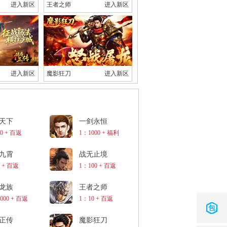
进入新区
王者之师
进入新区
进入新区
魔影狂刀
进入新区
天下
一剑永恒
0 + 百返
1：1000 + 福利
九霄
战无止境
 + 百返
1：100 + 百返
龙族
王者之师
000 + 百返
1：10 + 百返
正传
魔影狂刀