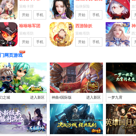
策略卡牌
仙侠探险
放
开始
手机
开始
手机
咻咻咻军团
西游除妖
神
策略塔防
策略塔防
西
开始
手机
开始
手机
门网页游戏
幻之城
进入新区
神曲4国际版
进入新区
一梦九霄