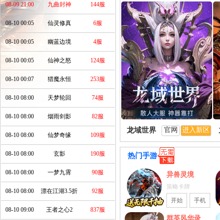
08-09 21:00
九曲封神
144服
08-10 00:05
仙灵修真
6服
08-10 00:05
幽蓝边境
4服
08-10 00:05
仙神之怒
124服
08-10 00:07
猎魔永恒
253服
08-10 08:00
天梦轮回
74服
08-10 08:00
烟雨剑影
82服
龙域世界
官网
进入新区
08-10 08:00
仙梦奇缘
109服
08-10 08:00
玄影
190服
热门手游
08-10 08:00
一梦九霄
90服
异兽灵境
策略卡牌
08-10 08:00
漂在江湖3.5折
92服
开始
手机
08-10 09:00
王者之心2
837服
群英风华录