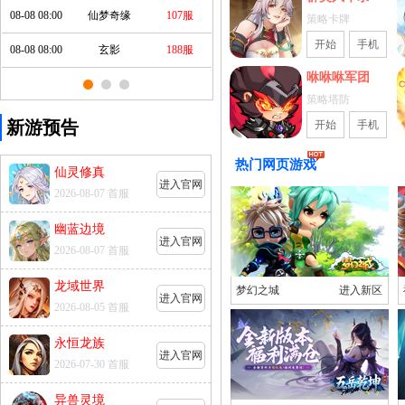
08-08 08:00
仙梦奇缘
107服
策略卡牌
开始
手机
08-08 08:00
玄影
188服
咻咻咻军团
策略塔防
新游预告
开始
手机
热门网页游戏
仙灵修真
进入官网
2026-08-07 首服
幽蓝边境
进入官网
2026-08-07 首服
龙域世界
梦幻之城
进入新区
进入官网
2026-08-05 首服
永恒龙族
进入官网
2026-07-30 首服
异兽灵境