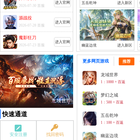
进入官网
五岳乾坤
进入新区
2026-07-30 首服
源战役
进入官网
2026-07-28 首服
魔影狂刀
进入官网
2026-07-23 首服
幽蓝边境
进入新区
更多网页游戏
推荐
龙域世界
1：1000 + 百返
梦幻之城
1：500 + 百返
快速通道
五岳乾坤
1：100 + 百返
安全注册
找回密码
幽蓝边境