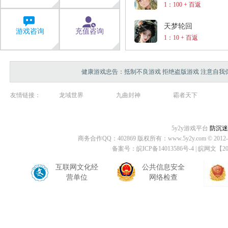
1：100 + 百返
天梦轮回
游戏咨询
充值咨询
1：10 + 百返
健康游戏忠告：抵制不良游戏 拒绝盗版游戏 注意自我保
友情链接：
龙域世界
九曲封神
霸者天下
5y2y游戏平台
防沉迷
商务合作QQ：402869 版权所有：www.5y2y.com © 201
备案号：
皖ICP备14013586号-4
| 皖网文【201
互联网文化经
公共信息安全
营单位
网络检查