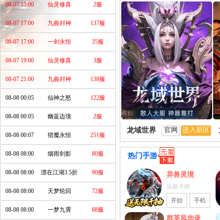
08-07 15:00
仙灵修真
2服
08-07 17:00
九曲封神
137服
08-07 17:00
一剑永恒
35服
08-07 19:00
仙灵修真
3服
08-07 21:00
九曲封神
138服
08-08 00:05
仙神之怒
122服
08-08 00:05
幽蓝边境
2服
龙域世界
官网
进入新区
08-08 00:07
猎魔永恒
251服
08-08 08:00
烟雨剑影
80服
热门手游
08-08 08:00
漂在江湖3.5折
90服
异兽灵境
策略卡牌
08-08 08:00
天梦轮回
72服
开始
手机
08-08 08:00
一梦九霄
88服
群英风华录