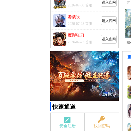
进入官网
五
2026-07-30 首服
源战役
进入官网
2026-07-28 首服
魔影狂刀
进入官网
2026-07-23 首服
幽
快速通道
安全注册
找回密码