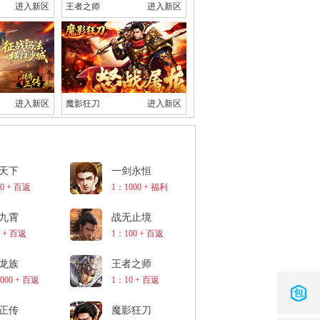
进入新区
王者之师
进入新区
进入新区
魔影狂刀
进入新区
天下
一剑永恒
0 + 百返
1：1000 + 福利
九霄
战无止境
 + 百返
1：100 + 百返
龙族
王者之师
000 + 百返
1：10 + 百返
正传
魔影狂刀