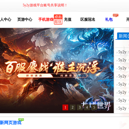
5y2y游戏平台账号共享说明！
人中心
页游中心
手机游戏
充值
区服冠名
礼包
新闻
,
5y2
,
5y2
,
5y2
,
5y2
,
5y2
,
5y2
,
5y2
,
1
2
3
4
5
5y
新网页游戏