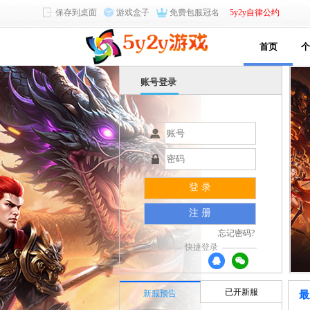
保存到桌面
游戏盒子
免费包服冠名
5y2y自律公约
首页
个
账号登录
登 录
注 册
忘记密码?
快捷登录
已开新服
新服预告
最