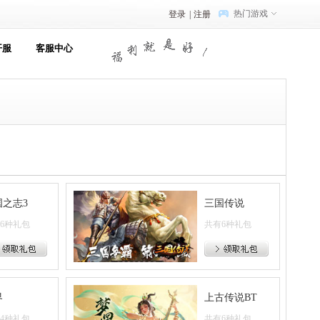
热门游戏
登录
|
注册
开服
客服中心
国之志3
三国传说
6种礼包
共有6种礼包
界
上古传说BT
4种礼包
共有6种礼包