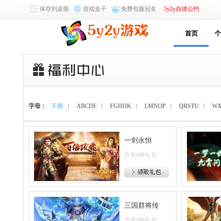
保存到桌面
游戏盒子
免费包服冠名
5y2y自律公约
首页
个
字母：
不限
︱
ABCDE
︱
FGHIJK
︱
LMNOP
︱
QRSTU
︱
W
一剑永恒
共有6种礼包
三国群将传
共有6种礼包