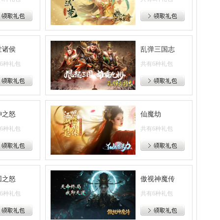
世诸侯
乱弹三国志
6种礼包
共有6种礼包
神之怒
仙魔劫
6种礼包
共有6种礼包
国之怒
傲视神魔传
6种礼包
共有6种礼包