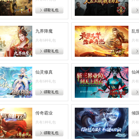
九界降魔
乱
共有6种礼包
共有
仙灵修真
仙
共有6种礼包
共有
传奇霸业
倾
共有1种礼包
共有