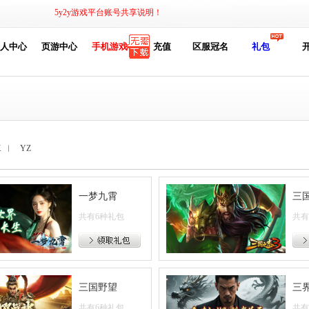
5y2y游戏平台账号共享说明！
人中心
页游中心
手机游戏
充值
区服冠名
礼包
X
︱
YZ
一梦九霄
三
共有6种礼包
共有
三国野望
三
共有6种礼包
共有