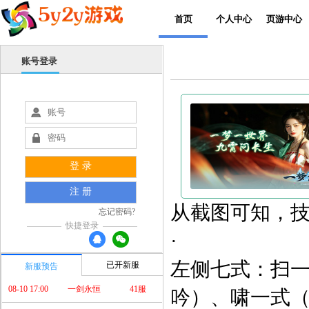
首页
个人中心
页游中心
账号登录
登 录
注 册
从截图可知，
忘记密码?
快捷登录
·
左侧七式：扫
已开新服
新服预告
08-10 17:00
一剑永恒
41服
吟）、啸一式（