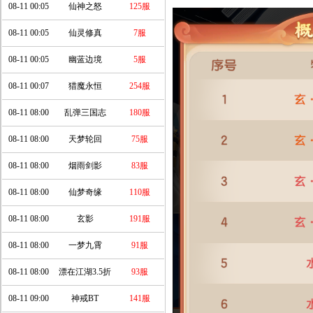
08-11 00:05
仙神之怒
125服
08-11 00:05
仙灵修真
7服
08-11 00:05
幽蓝边境
5服
08-11 00:07
猎魔永恒
254服
08-11 08:00
乱弹三国志
180服
08-11 08:00
天梦轮回
75服
08-11 08:00
烟雨剑影
83服
08-11 08:00
仙梦奇缘
110服
08-11 08:00
玄影
191服
08-11 08:00
一梦九霄
91服
08-11 08:00
漂在江湖3.5折
93服
08-11 09:00
神戒BT
141服