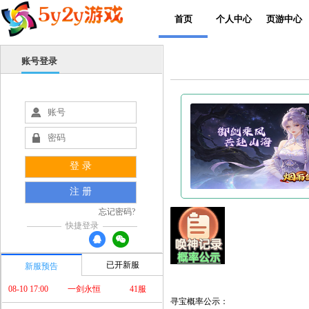
首页
个人中心
页游中心
账号登录
登 录
注 册
忘记密码?
快捷登录
已开新服
新服预告
08-10 17:00
一剑永恒
41服
寻宝概率公示：