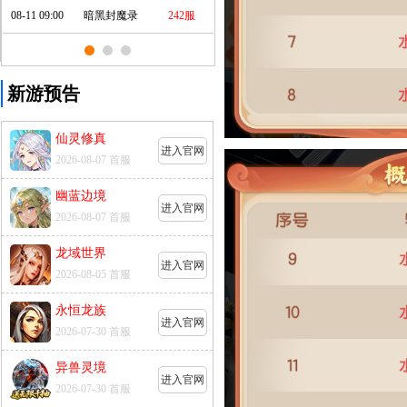
08-11 09:00
暗黑封魔录
242服
新游预告
仙灵修真
进入官网
2026-08-07 首服
幽蓝边境
进入官网
2026-08-07 首服
龙域世界
进入官网
2026-08-05 首服
永恒龙族
进入官网
2026-07-30 首服
异兽灵境
进入官网
2026-07-30 首服