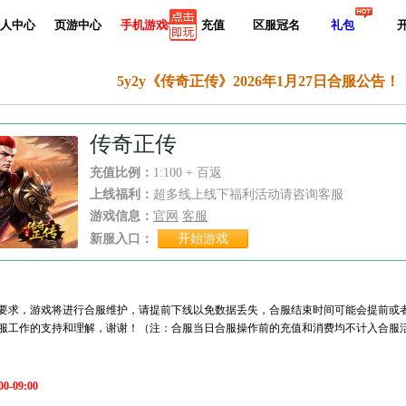
人中心
页游中心
手机游戏
充值
区服冠名
礼包
5y2y《传奇正传》2026年1月27日合服公告！
传奇正传
充值比例：
1:100 + 百返
上线福利：
超多线上线下福利活动请咨询客服
游戏信息：
官网
客服
新服入口：
开始游戏
要求，游戏将进行合服维护，请提前下线以免数据丢失，合服结束时间可能会提前或
服工作的支持和理解，谢谢！（注：合服当日合服操作前的充值和消费均不计入合服
0-09:00