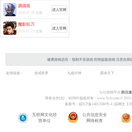
源战役
进入官网
2026-07-28 首服
魔影狂刀
进入官网
2026-07-23 首服
健康游戏忠告：抵制不良游戏 拒绝盗版游戏 注意自我保
友情链接：
龙域世界
九曲封神
霸者天下
5y2y游戏平台
防沉迷
商务合作QQ：402869 版权所有：www.5y2y.com © 201
备案号：
皖ICP备14013586号-4
| 皖网文【201
互联网文化经
公共信息安全
营单位
网络检查