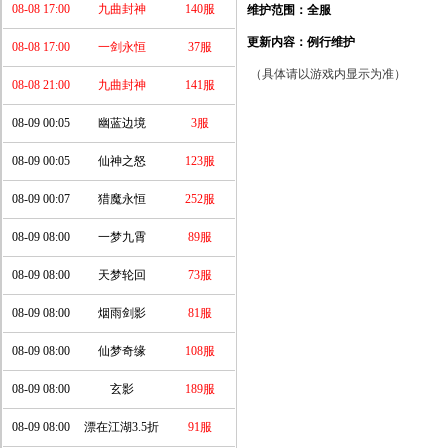
08-08 17:00
九曲封神
140服
维护范围：全服
更新内容：例行维护
08-08 17:00
一剑永恒
37服
（具体请以游戏内显示为准）
08-08 21:00
九曲封神
141服
08-09 00:05
幽蓝边境
3服
08-09 00:05
仙神之怒
123服
08-09 00:07
猎魔永恒
252服
08-09 08:00
一梦九霄
89服
08-09 08:00
天梦轮回
73服
08-09 08:00
烟雨剑影
81服
08-09 08:00
仙梦奇缘
108服
08-09 08:00
玄影
189服
08-09 08:00
漂在江湖3.5折
91服