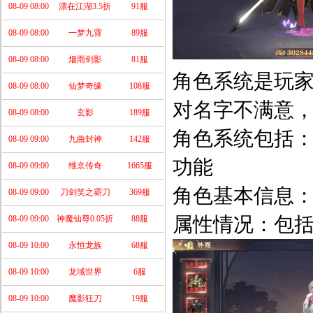
08-09 08:00
漂在江湖3.5折
91服
08-09 08:00
一梦九霄
89服
08-09 08:00
烟雨剑影
81服
角色系统是玩
08-09 08:00
仙梦奇缘
108服
对名字不满意
08-09 08:00
玄影
189服
角色系统包括
08-09 09:00
九曲封神
142服
功能
08-09 09:00
维京传奇
1665服
角色基本信息
08-09 09:00
刀剑笑之霸刀
369服
属性情况：包
08-09 09:00
神魔仙尊0.05折
88服
08-09 10:00
永恒龙族
68服
08-09 10:00
龙域世界
6服
08-09 10:00
魔影狂刀
19服