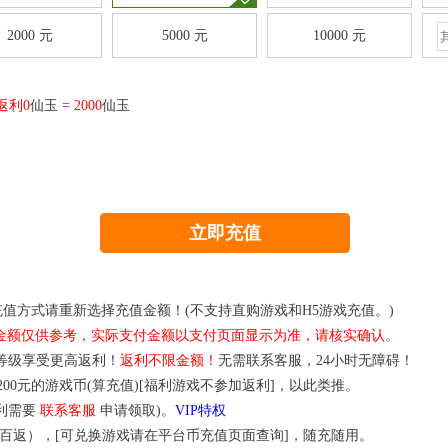
2000 元
5000 元
10000 元
p返利0
仙玉 =
2000
仙玉
立即充值
值方式请重新选择充值金额！(不支持直购游戏和H5游戏充值。)
金额仅供参考，实际支付金额以支付页面显示为准，请核实确认。
员等级享受更高返利！
返利不限金额！
无需联系客服，24小时无障碍！
200元的游戏币(算充值)[福利游戏不参加返利]，以此类推。
返利需要
联系客服
申请领取)。
VIP特权
自动百返），[可兑换游戏请在平台币充值页面查询]，随充随用。