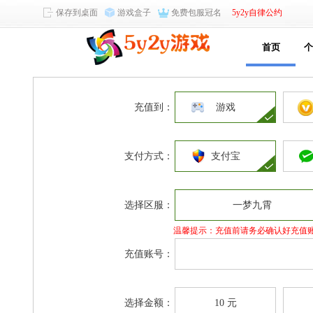
保存到桌面
游戏盒子
免费包服冠名
5y2y自律公约
首页
个
充值到：
游戏
支付方式：
支付宝
选择区服：
一梦九霄
温馨提示：充值前请务必确认好充值账
充值账号：
选择金额：
10 元