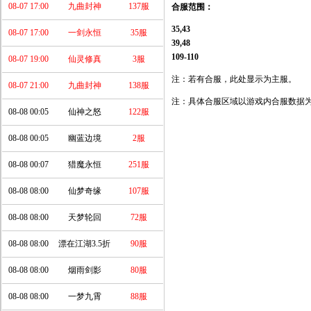
08-07 17:00
九曲封神
137服
合服范围：
35,43
08-07 17:00
一剑永恒
35服
39,48
109-110
08-07 19:00
仙灵修真
3服
注：若有合服，此处显示为主服。
08-07 21:00
九曲封神
138服
注：具体合服区域以游戏内合服数据
08-08 00:05
仙神之怒
122服
08-08 00:05
幽蓝边境
2服
08-08 00:07
猎魔永恒
251服
08-08 08:00
仙梦奇缘
107服
08-08 08:00
天梦轮回
72服
08-08 08:00
漂在江湖3.5折
90服
08-08 08:00
烟雨剑影
80服
08-08 08:00
一梦九霄
88服