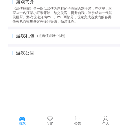
游戏简介
《武侠称霸》是一款以武侠为题材的卡牌回合制手游，在这里，玩
家从一名江湖小虾米开始，结交侠客，提升自我，逐步成为一代武
侠巨擘。游戏玩法分为PVP、PVE两部分，玩家完成游戏内的各类
任务从而收集侠客并提升等级，畅游江湖。
游戏礼包
(点击领取0种礼包)
游戏公告
5y2y《武侠称霸》通用礼包码！
游戏
VIP
公告
个人