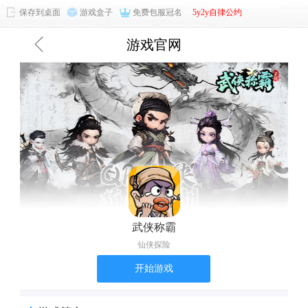
保存到桌面
游戏盒子
免费包服冠名
5y2y自律公约
游戏官网
武侠称霸
仙侠探险
开始游戏