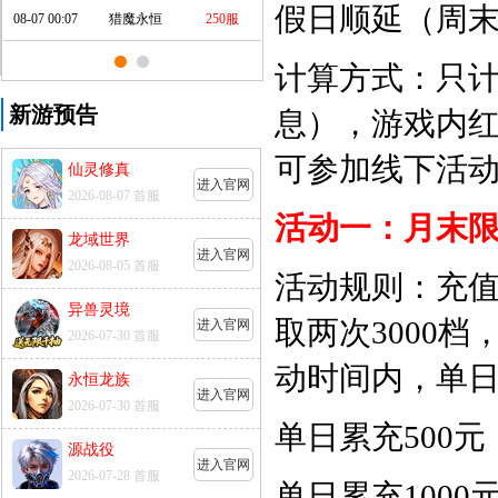
假日顺延（周
08-07 00:07
猎魔永恒
250服
计算方式：只
新游预告
息），游戏内
可参加线下活
仙灵修真
进入官网
2026-08-07 首服
活动一：月末
龙域世界
进入官网
2026-08-05 首服
活动规则：充值
异兽灵境
取两次3000
进入官网
2026-07-30 首服
动时间内，单日
永恒龙族
进入官网
2026-07-30 首服
单日累充500元
源战役
进入官网
2026-07-28 首服
单日累充1000