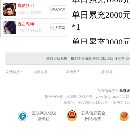
魔影狂刀
进入官网
单日累充200
2026-07-23 首服
五岳乾坤
*1
进入官网
2026-07-14 首服
单日累充300
*2
健康游戏忠告：抵制不良游戏 拒绝盗版游戏 注意自我保
客服查看：
友情链接：
龙域世界
霸者天下
九曲封神
【领取方式（客
5y2y游戏平台
防沉迷
商务合作QQ：402869 版权所有：www.5y2y.com © 201
活动规则：以
备案号：
皖ICP备14013586号-4
| 皖网文【201
所有。如果您
互联网文化经
公共信息安全
营单位
网络检查