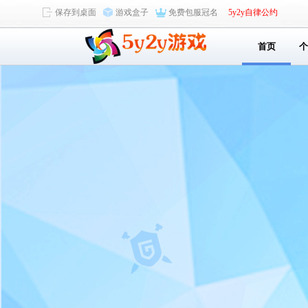
保存到桌面
游戏盒子
免费包服冠名
5y2y自律公约
首页
个