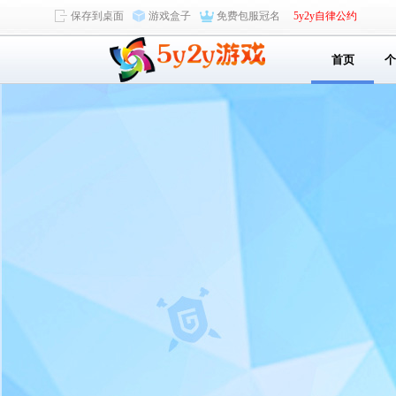
保存到桌面
游戏盒子
免费包服冠名
5y2y自律公约
首页
个