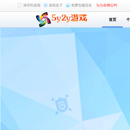
保存到桌面
游戏盒子
免费包服冠名
5y2y自律公约
首页
个