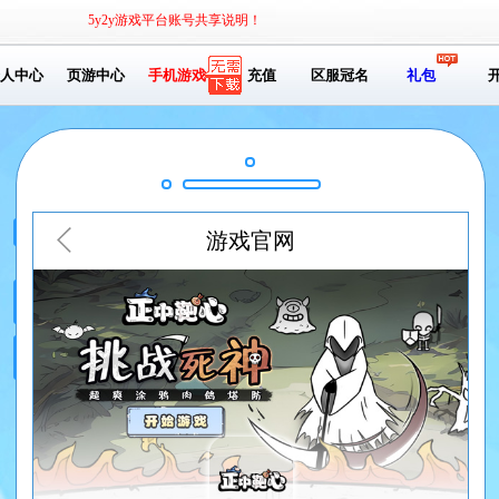
5y2y游戏平台账号共享说明！
人中心
页游中心
手机游戏
充值
区服冠名
礼包
游戏官网