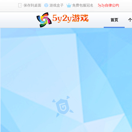
保存到桌面
游戏盒子
免费包服冠名
5y2y自律公约
首页
个