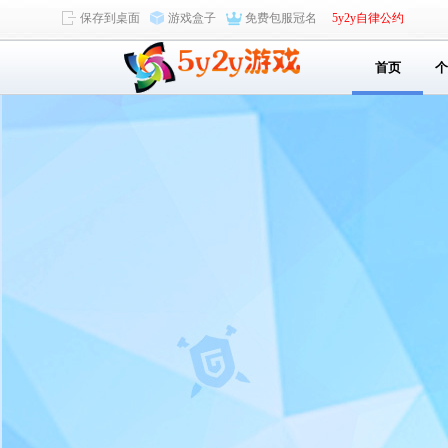
保存到桌面
游戏盒子
免费包服冠名
5y2y自律公约
首页
个